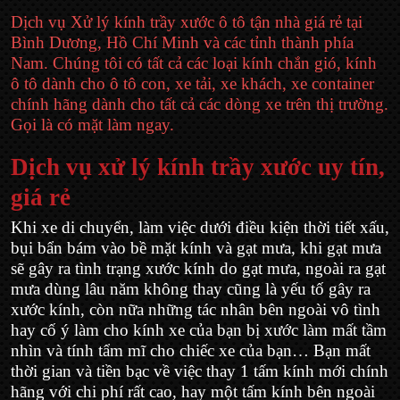
Dịch vụ Xử lý kính trầy xước ô tô tận nhà giá rẻ tại
Bình Dương, Hồ Chí Minh và các tỉnh thành phía
Nam. Chúng tôi có tất cả các loại kính chắn gió, kính
ô tô dành cho ô tô con, xe tải, xe khách, xe container
chính hãng dành cho tất cả các dòng xe trên thị trường.
Gọi là có mặt làm ngay.
Dịch vụ xử lý kính trầy xước uy tín,
giá rẻ
Khi xe di chuyển, làm việc dưới điều kiện thời tiết xấu,
bụi bẩn bám vào bề mặt kính và gạt mưa, khi gạt mưa
sẽ gây ra tình trạng xước kính do gạt mưa, ngoài ra gạt
mưa dùng lâu năm không thay cũng là yếu tố gây ra
xước kính, còn nữa những tác nhân bên ngoài vô tình
hay cố ý làm cho kính xe của bạn bị xước làm mất tầm
nhìn và tính tẩm mĩ cho chiếc xe của bạn… Bạn mất
thời gian và tiền bạc về việc thay 1 tấm kính mới chính
hãng với chi phí rất cao, hay một tấm kính bên ngoài