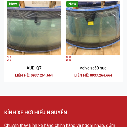
New
New
AUDI Q7
Volvo sc60 hud
LIÊN HỆ: 0937.264.664
LIÊN HỆ: 0937.264.664
KÍNH XE HƠI HIẾU NGUYỄN
Chuyên thay kính xe hàng chính hãng và ngoại nhập, đảm